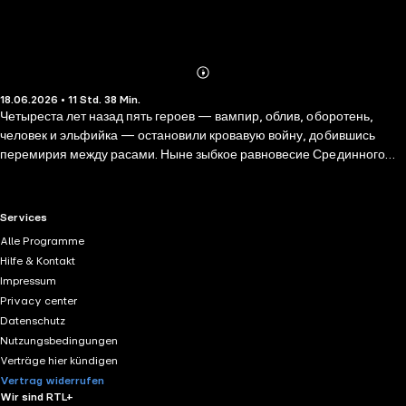
Abonnieren
Mehr
18.06.2026 • 11 Std. 38 Min.
Details
Четыреста лет назад пять героев — вампир, облив, оборотень,
человек и эльфийка — остановили кровавую войну, добившись
перемирия между расами. Ныне зыбкое равновесие Срединного
мира снова нарушилось из-за смерти одного из влиятельнейших
политиков королевства эльфов — Первого Советника Меголия
Эльвинэ. Теперь его воспитанники Хиро и Мия должны проделать
RTL+ useful links.
Services
долгий путь, чтобы исполнить волю отца и предотвратить новый
Alle Programme
конфликт. Их ждет множество приключений и неожиданных встреч.
Hilfe & Kontakt
И кто знает – возможно, путешествие поможет разгадать тайны
Impressum
прошлого?
Privacy center
Datenschutz
Nutzungsbedingungen
Verträge hier kündigen
Vertrag widerrufen
Wir sind RTL+