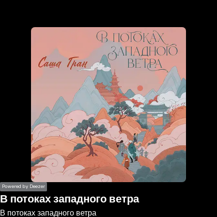
the
h page
 main
nt
the
ibility
ment
Powered by Deezer
В потоках западного ветра
В потоках западного ветра