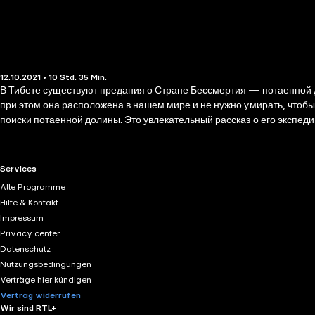
12.10.2021 • 10 Std. 35 Min.
В Тибете существуют предания о Стране Бессмертия — потаенной до
при этом она расположена в нашем мире и не нужно умирать, чтобы
поиски потаенной долины. Это увлекательный рассказ о его экспед
Тулшука Лингпы. Автор беседовал с участниками той экспедиции, ст
хитросплетениях представлений коренных обитателей Тибета.
RTL+ useful links.
Services
Alle Programme
Hilfe & Kontakt
Impressum
Privacy center
Datenschutz
Nutzungsbedingungen
Verträge hier kündigen
Vertrag widerrufen
Wir sind RTL+