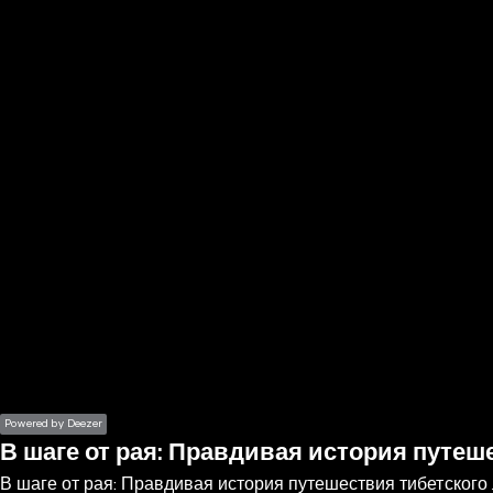
the
h page
 main
nt
the
ibility
ment
Powered by Deezer
В шаге от рая: Правдивая история путе
В шаге от рая: Правдивая история путешествия тибетског