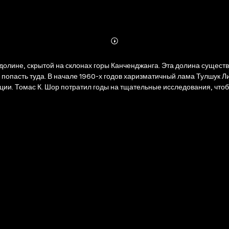
Abonnieren
Mehr
Details
лине, скрытой на склонах горы Канченджанга. Эта долина существуе
 попасть туда. В начале 1960-х годов харизматичный лама Тулшук Л
иции. Томас К. Шор потратил годы на тщательные исследования, чт
ранствовал по Гималаям, изучил культуру и быт живущих там народо