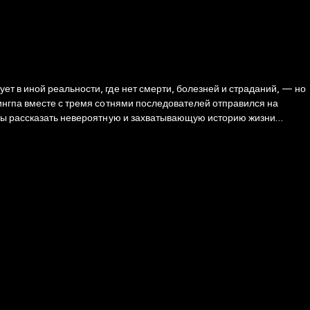
т в иной реальности, где нет смерти, болезней и страданий, — но
ингпа вместе с тремя сотнями последователей отправился на
обы рассказать невероятную и захватывающую историю жизни
в, погрузился в их мифологию и попытался разобраться в