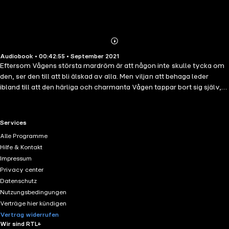
Abonnieren
Mehr
Audiobook • 00:42:55 • September 2021
Details
Eftersom Vågens största mardröm är att någon inte skulle tycka om
den, ser den till att bli älskad av alla. Men viljan att behaga leder
ibland till att den härliga och charmanta Vågen tappar bort sig själv,
och den är dessutom zodiakens sämsta förlorare. Lär dig mer om
Vågen här!"Ditt stjärntecken" är en serie i tolv delar, en för varje
stjärntecken, av Hannah Pilfalk och Sofia Båth, kända från den
RTL+ useful links.
Services
populära Astropodden.
Alle Programme
Hilfe & Kontakt
Impressum
Privacy center
Datenschutz
Nutzungsbedingungen
Verträge hier kündigen
Vertrag widerrufen
Wir sind RTL+