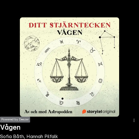
the
h page
 main
nt
the
ibility
ment
Powered by Deezer
Vågen
Sofia Båth, Hannah Pilfalk