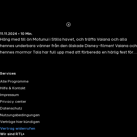
Abonnieren
Mehr
11.11.2024 • 10 Min.
Details
Häng med till ön Motunui i Stilla havet, och träffa Vaiana och alla
hennes underbara vänner från den älskade Disney-filmen! Vaiana och
hennes mormor Tala har full upp med att förbereda en härlig fest för
att fira in vårens ankomst. Men, som alla vet, kan livet ibland vara
oförutsägbart, och när den busiga tuppen Heihei börjar stöka till det
måste grisen Pua kliva in och rädda stämningen. Och vem vet …
RTL+ useful links.
Services
kanske är det Pua som blir dagens hjälte. © Disney. All rights
Alle Programme
reserved.
Hilfe & Kontakt
Impressum
Privacy center
Datenschutz
Nutzungsbedingungen
Verträge hier kündigen
Vertrag widerrufen
Wir sind RTL+