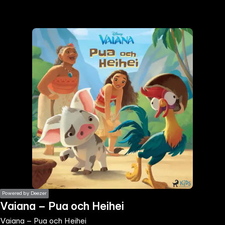
the
h page
 main
nt
the
ibility
ment
Powered by Deezer
Vaiana – Pua och Heihei
Vaiana – Pua och Heihei