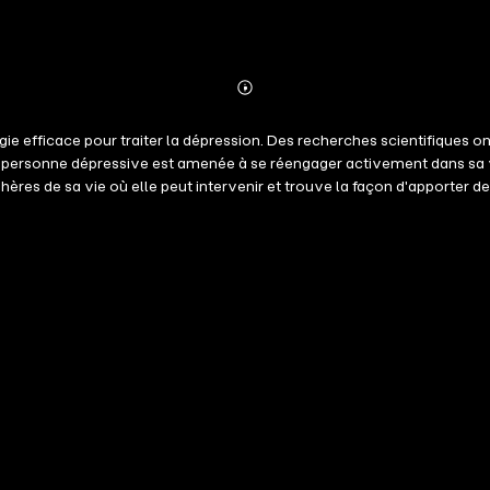
Abonnieren
Mehr
Details
gie efficace pour traiter la dépression. Des recherches scientifiques 
i, la personne dépressive est amenée à se réengager activement dans sa
hères de sa vie où elle peut intervenir et trouve la façon d'apporter
e agit concrètement pour se sentir mieux et s'accomplir davantage. L