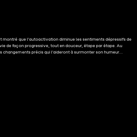
ont montré que l'autoactivation diminue les sentiments dépressifs de
 vie de façon progressive, tout en douceur, étape par étape. Au
 des changements précis qui l'aideront à surmonter son humeur
a démarche proposée dans ce guide constitue un ajout de grande