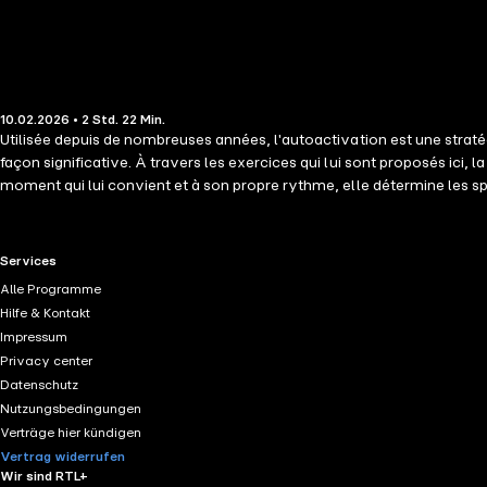
10.02.2026 • 2 Std. 22 Min.
Utilisée depuis de nombreuses années, l'autoactivation est une straté
façon significative. À travers les exercices qui lui sont proposés ic
moment qui lui convient et à son propre rythme, elle détermine les sp
dépressive. Comprenant plus clairement la nature de la maladie, ell
valeur à la psychothérapie ainsi qu'un précieux outil de prévention.
RTL+ useful links.
Services
Alle Programme
Hilfe & Kontakt
Impressum
Privacy center
Datenschutz
Nutzungsbedingungen
Verträge hier kündigen
Vertrag widerrufen
Wir sind RTL+