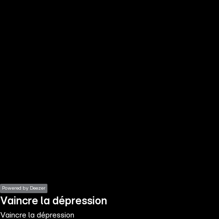
the
h page
 main
nt
the
ibility
ment
Powered by Deezer
Vaincre la dépression
Vaincre la dépression