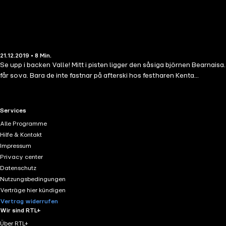
21.12.2019 • 8 Min.
Se upp i backen Valle! Mitt i pisten ligger den såsiga björnen Bearnaisa. 
får sova. Bara de inte fastnar på afterski hos festharen Kenta...
RTL+ useful links.
Services
Alle Programme
Hilfe & Kontakt
Impressum
Privacy center
Datenschutz
Nutzungsbedingungen
Verträge hier kündigen
Vertrag widerrufen
Wir sind RTL+
Über RTL+