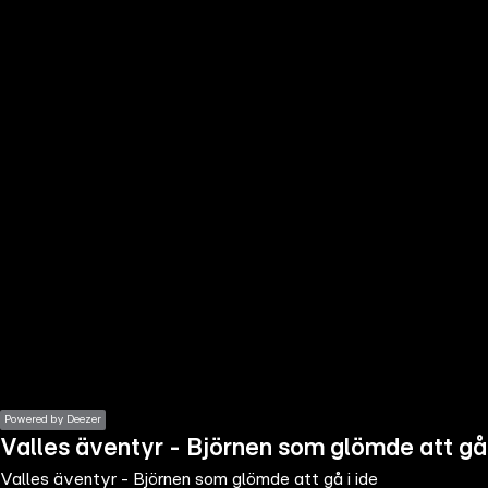
the
h page
 main
nt
the
ibility
ment
Powered by Deezer
Valles äventyr - Björnen som glömde att gå 
Valles äventyr - Björnen som glömde att gå i ide