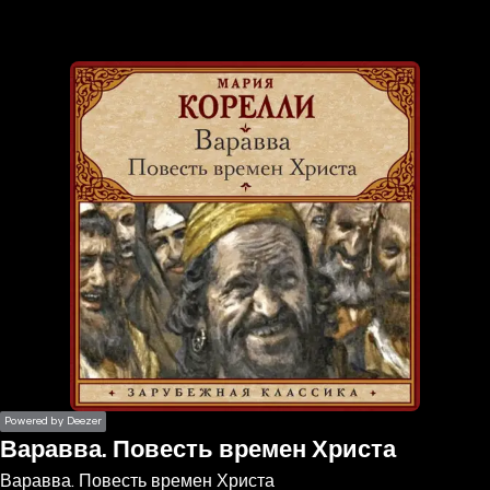
the
h page
 main
nt
the
ibility
ment
Powered by Deezer
Варавва. Повесть времен Христа
Варавва. Повесть времен Христа