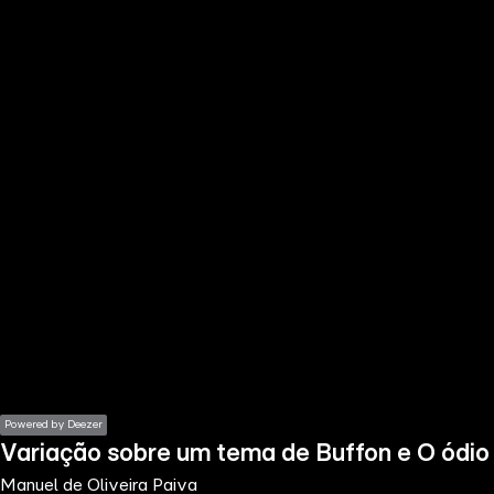
the
h page
 main
nt
the
ibility
ment
Powered by Deezer
Variação sobre um tema de Buffon e O ódio
Manuel de Oliveira Paiva