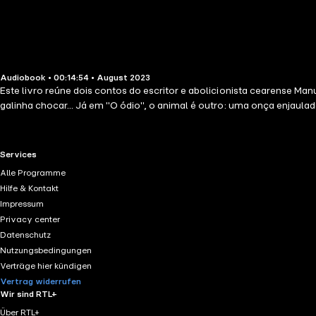
Audiobook • 00:14:54 • August 2023
Este livro reúne dois contos do escritor e abolicionista cearense Ma
galinha chocar... Já em "O ódio", o animal é outro: uma onça enjaula
RTL+ useful links.
Services
Alle Programme
Hilfe & Kontakt
Impressum
Privacy center
Datenschutz
Nutzungsbedingungen
Verträge hier kündigen
Vertrag widerrufen
Wir sind RTL+
Über RTL+