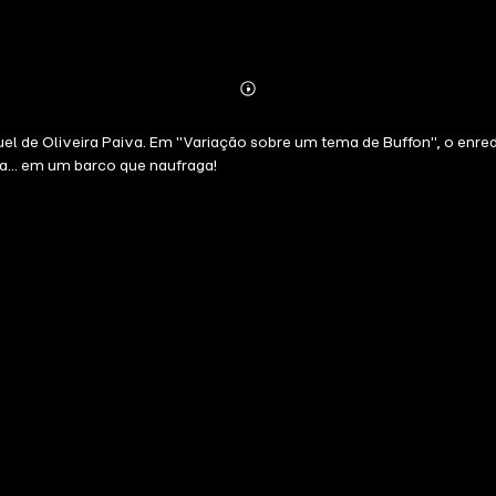
Abonnieren
Mehr
Details
nuel de Oliveira Paiva. Em "Variação sobre um tema de Buffon", o enre
da... em um barco que naufraga!