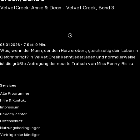
VelvetCreek: Annie & Dean - Velvet Creek, Band 3
Abonnieren
Mehr
08.01.2026 • 7 Std. 9 Min.
Details
Was, wenn der Mann, der dein Herz erobert, gleichzeitig dein Leben in
Gefahr bringt? In Velvet Creek kennt jeder jeden und normalerweise
ist die größte Aufregung der neuste Tratsch von Miss Penny. Bis zu
dem Tag, an dem Annie Sawyer vom neuen Dorfpolizisten Dean
Huntington angehalten und direkt wie eine Schwerverbrecherin
behandelt wird. Nur dumm, dass Annie sich nicht einschüchtern lässt
RTL+ useful links.
Services
und hinter seiner harten Fassade einen gebrochenen Mann vermutet.
Alle Programme
Als sie beschließt, ihm zu helfen, ahnt sie nicht, dass Deans dunkle
Hilfe & Kontakt
Vergangenheit sie beide in tödliche Gefahr bringt. Plötzlich steht in
Impressum
dem verschlafenen Örtchen nicht nur ihr Herz auf dem Spiel, sondern
Privacy center
ihr Leben. Small Town Romance mit Herzklopfen, Dorftratsch, einem
Datenschutz
mürrischen Cop und einer Prise Gefahr.
Nutzungsbedingungen
Verträge hier kündigen