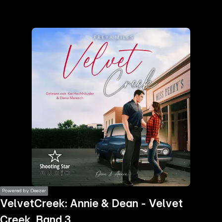
the
h page
 main
nt
the
ibility
ment
Powered by Deezer
VelvetCreek: Annie & Dean - Velvet
Creek, Band 3