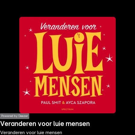
the
h page
 main
nt
the
ibility
ment
Powered by Deezer
Veranderen voor luie mensen
Veranderen voor luie mensen