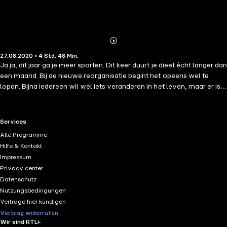
Abonnieren
Mehr
27.08.2020 • 4 Std. 48 Min.
Details
Ja ja, dit jaar ga je meer sporten. Dit keer duurt je dieet écht langer dan
een maand. Bij de nieuwe reorganisatie begint het opeens wel te
lopen. Bijna iedereen wil wel iets veranderen in het leven, maar er is
één klein probleempje: stiekem zijn we allemaal lui. En daar kunnen
we niets aan doen! Ons brein is er namelijk op gericht om zoveel
mogelijk energie te besparen. Gelukkig kunnen wij ons brein ook voor
RTL+ useful links.
Services
ons laten werken in plaats van tegen ons! Dat leggen
Alle Programme
neurowetenschapper (en expert op het gebied van verandering)
Hilfe & Kontakt
Ayca Szapora en filosoof (en meest gevraagde spreker van het land)
Impressum
Paul Smit op heldere en humoristische wijze uit in dit boekje. Of het nu
Privacy center
gaat om persoonlijke verandering of om verandermanagement,
Datenschutz
straks weet je precies waarom het jou tot nu niet helemaal is gelukt,
Nutzungsbedingungen
en hoe je dat met één inzicht voorgoed om kunt draaien.
Verträge hier kündigen
Vertrag widerrufen
Wir sind RTL+