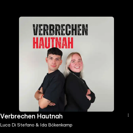
the
h page
 main
nt
the
ibility
ment
Verbrechen Hautnah
Luca Di Stefano & Ida Bökenkamp