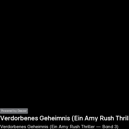
the
h page
 main
nt
the
ibility
ment
Powered by Deezer
Verdorbenes Geheimnis (Ein Amy Rush Thril
Verdorbenes Geheimnis (Ein Amy Rush Thriller — Band 3)