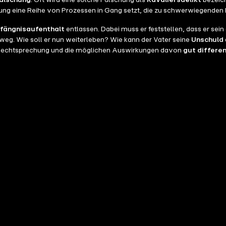
älschung
. Oft wird eine solche Fälschung als
Kavaliersdelikt
bezeich
ung eine Reihe von Prozessen in Gang setzt, die zu schwerwiegenden 
fängnisaufenthalt
entlassen. Dabei muss er feststellen, dass er sein 
 weg. Wie soll er nun weiterleben? Wie kann der Vater seine
Unschuld
 Rechtsprechung und die möglichen Auswirkungen davon
gut differen