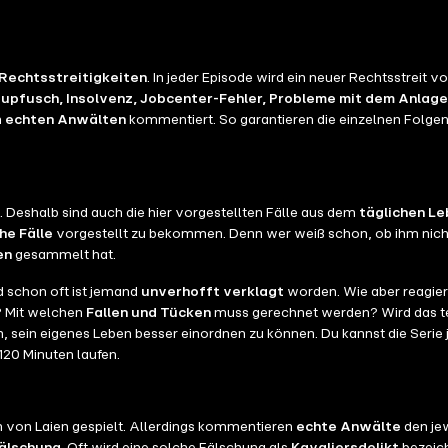
Rechtsstreitigkeiten
. In jeder Episode wird ein neuer Rechtsstreit
upfusch, Insolvenz, Jobcenter-Fehler, Probleme mit dem Anlag
n
echten Anwälten
kommentiert. So garantieren die einzelnen Folge
 Deshalb sind auch die hier vorgestellten Fälle aus dem
täglichen L
he Fälle
vorgestellt zu bekommen. Denn wer weiß schon, ob ihm nicht
en
gesammelt hat.
 schon oft ist jemand
unverhofft verklagt
worden. Wie aber reagie
? Mit welchen
Fallen und Tücken
muss gerechnet werden? Wird das teue
ch, sein eigenes Leben besser einordnen zu können. Du kannst die Serie 
120 Minuten laufen.
von Laien gespielt. Allerdings kommentieren
echte Anwälte
den jew