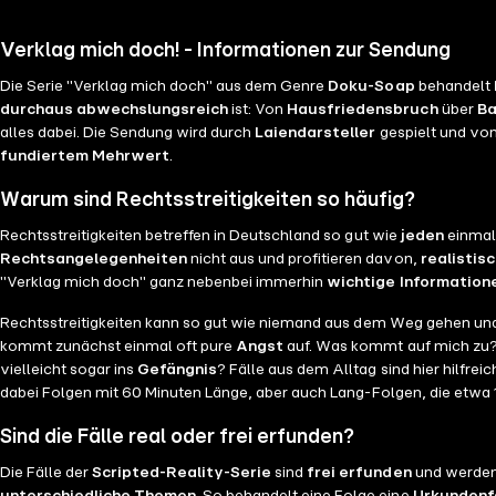
Verklag mich doch! - Informationen zur Sendung
Die Serie "Verklag mich doch" aus dem Genre
Doku-Soap
behandelt
durchaus abwechslungsreich
ist: Von
Hausfriedensbruch
über
Ba
alles dabei. Die Sendung wird durch
Laiendarsteller
gespielt und vo
fundiertem Mehrwert
.
Warum sind Rechtsstreitigkeiten so häufig?
Rechtsstreitigkeiten betreffen in Deutschland so gut wie
jeden
einmal.
Rechtsangelegenheiten
nicht aus und profitieren davon,
realistisc
"Verklag mich doch" ganz nebenbei immerhin
wichtige Information
Rechtsstreitigkeiten kann so gut wie niemand aus dem Weg gehen und
kommt zunächst einmal oft pure
Angst
auf. Was kommt auf mich zu
vielleicht sogar ins
Gefängnis
? Fälle aus dem Alltag sind hier hilfrei
dabei Folgen mit 60 Minuten Länge, aber auch Lang-Folgen, die etwa 
Sind die Fälle real oder frei erfunden?
Die Fälle der
Scripted-Reality-Serie
sind
frei erfunden
und werden 