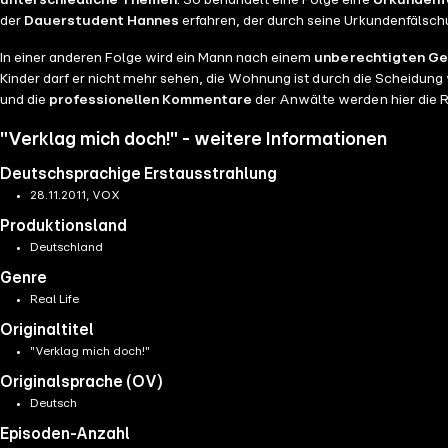
unterschiedliche Themen
. So behandelt eine Folge eine
Urkundenf
der
Dauerstudent Hannes
erfahren, der durch seine Urkundenfälsch
In einer anderen Folge wird ein Mann nach einem
unberechtigten Ge
Kinder darf er nicht mehr sehen, die Wohnung ist durch die Scheidung
und die
professionellen Kommentare
der Anwälte werden hier die
"Verklag mich doch!" - weitere Informationen
Deutschsprachige Erstausstrahlung
28.11.2011, VOX
Produktionsland
Deutschland
Genre
Real Life
Originaltitel
"Verklag mich doch!"
Originalsprache (OV)
Deutsch
Episoden-Anzahl