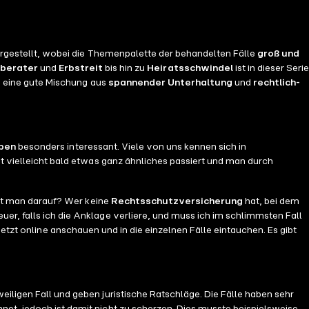
 vorgestellt, wobei die Themenpalette der behandelten Fälle
groß und
eberater
und
Erbstreit
bis hin zu
Heiratsschwindel
ist in dieser Serie
n eine gute Mischung aus
spannender Unterhaltung
und
rechtlich-
eben
besonders interessant. Viele von uns kennen sich in
 vielleicht bald etwas ganz ähnliches passiert und man durch
rt man darauf? Wer keine
Rechtsschutzversicherung
hat, bei dem
r, falls ich die Anklage verliere, und muss ich im schlimmsten Fall
jetzt online anschauen und in die einzelnen Fälle eintauchen. Es gibt
eiligen Fall und geben juristische Ratschläge. Die Fälle haben sehr