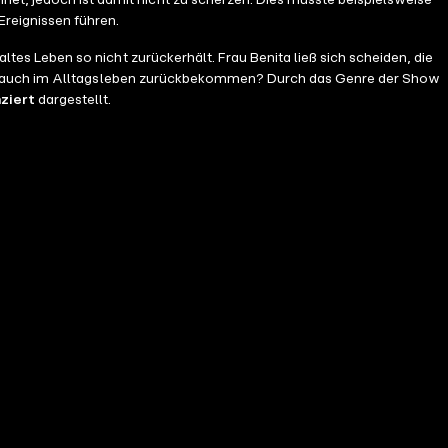
net, jedoch ist damit nicht zu scherzen. Dies musste beispielsweise
Ereignissen führen.
altes Leben so nicht zurückerhält. Frau Benita ließ sich scheiden, die
auch im Alltagsleben zurückbekommen? Durch das Genre der Show
ziert
dargestellt.