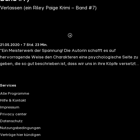
Verlassen (ein Riley Paige Krimi – Band #7)
Abonnieren
Mehr
21.05.2020 • 7 Std. 23 Min.
Details
"Ein Meisterwerk der Spannung! Die Autorin schafft es auf
hervorragende Weise den Charakteren eine psychologische Seite zu
geben, die so gut beschrieben ist, dass wir uns in ihre Köpfe versetzt
fühlen, ihren Ängsten folgen und über ihren Erfolg jubeln. Die
Handlung ist sehr intelligent und wird Sie das ganze Buch hindurch
unterhalten. Voller Wendungen wird Sie dieses Buch bis zur letzten
RTL+ useful links.
Services
Seite wach halten." ––Books and Movie Reviews, Roberto Mattos (zu
Alle Programme
Verschwunden) VERLASSEN ist Band #7 in der Bestseller Riley Paige
Hilfe & Kontakt
Krimi Serie, die mit dem #1 Bestseller VERSCHWUNDEN (Band #1)
Impressum
beginnt – einem kostenlosen Download mit über 700 fünf Sterne
Privacy center
Bewertungen! Als Spezialagentin Riley Paige sich endlich entscheidet
Datenschutz
eine wohl verdiente Pause vom FBI zu machen, erreicht sie ein
Nutzungsbedingungen
Hilferuf von einer ungewöhnlichen Quelle: ihrer eigenen Tochter.
Verträge hier kündigen
Aprils beste Freundin ist durch den Tod ihrer Schwester, einer