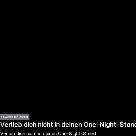
the
h page
 main
nt
the
ibility
ment
Powered by Deezer
Verlieb dich nicht in deinen One-Night-Stan
Verlieb dich nicht in deinen One-Night-Stand