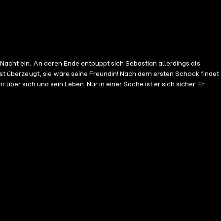
 Nacht ein. An deren Ende entpuppt sich Sebastian allerdings als
 ist überzeugt, sie wäre seine Freundin! Nach dem ersten Schock findet
̈ber sich und sein Leben. Nur in einer Sache ist er sich sicher: Er
ander verschmelzen lassen? Oder wird sich Ashlyn ein zweites Mal an