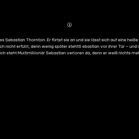
Abonnieren
Mehr
Details
ebastian Thornton. Er flirtet sie an und sie lässt sich auf eine heiße
 nicht erfüllt, denn wenig später stehtS ebastian vor ihrer Tür – und
h steht Multimillionär Sebastian verloren da, denn er weiß nichts mehr u
.. Ein Spiel mit dem Feuer beginnt. Wird die Hitze zwei Herzen mitein