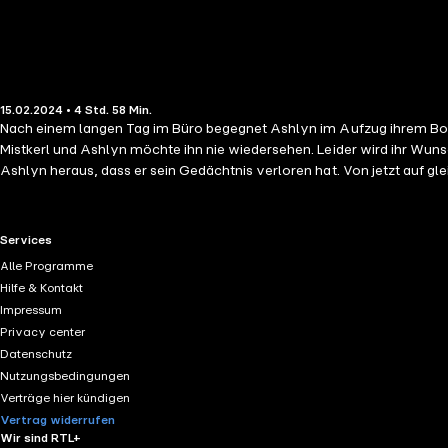
15.02.2024 • 4 Std. 58 Min.
Nach einem langen Tag im Büro begegnet Ashlyn im Aufzug ihrem Boss S
Mistkerl und Ashlyn möchte ihn nie wiedersehen. Leider wird ihr Wunsch
Ashlyn heraus, dass er sein Gedächtnis verloren hat. Von jetzt auf gleic
muss Ashlyn Abbotts Herz erobern, denn sie zieht ihn magnetisch an .
ihrem heißen Boss verbrennen?
RTL+ useful links.
Services
Alle Programme
Hilfe & Kontakt
Impressum
Privacy center
Datenschutz
Nutzungsbedingungen
Verträge hier kündigen
Vertrag widerrufen
Wir sind RTL+