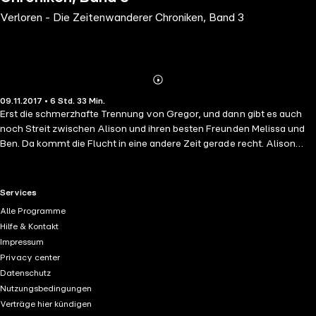
Verloren - Die Zeitenwanderer Chroniken, Band 3
Abonnieren
Mehr
09.11.2017 • 6 Std. 33 Min.
Details
Erst die schmerzhafte Trennung von Gregor, und dann gibt es auch
noch Streit zwischen Alison und ihren besten Freunden Melissa und
Ben. Da kommt die Flucht in eine andere Zeit gerade recht. Alison
reist ins Norwegen des 8. Jahrhunderts. Eigentlich hatte sie gehofft,
Gregor wiederzusehen und mehr über die apokalyptische
Prophezeiung in Erfahrung zu bringen. Doch dann kommt alles anders:
RTL+ useful links.
Services
Alison gerät in den erbitterten Kampf zwischen zwei Wikinger-Clans
Alle Programme
und muss sich in einer Welt voller blutiger Schlachten und nordischer
Hilfe & Kontakt
Götter-Mythen behaupten. Eine Welt, die ihr einiges über ihre große
Impressum
Liebe offenbart: Denn Gregors Vergangenheit birgt ein düsteres
Privacy center
Geheimnis.
Datenschutz
Nutzungsbedingungen
Verträge hier kündigen