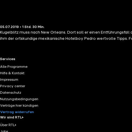
05.07.2019 • 1 Std. 30 Min.
Kugelblitz muss nach New Orleans. Dort soll er einen Entführungsfall 
ihm der ortskundige mexikanische Hotelboy Pedro wertvolle Tipps. 
RTL+ useful links.
Services
Alle Programme
Hilfe & Kontakt
Impressum
Privacy center
Datenschutz
Nutzungsbedingungen
Verträge hier kündigen
Vertrag widerrufen
Wir sind RTL+
Über RTL+
Jobs