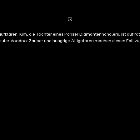
Abonnieren
Mehr
Details
aufklären: Kim, die Tochter eines Pariser Diamantenhändlers, ist auf 
Fauler Voodoo-Zauber und hungrige Alligatoren machen diesen Fall z