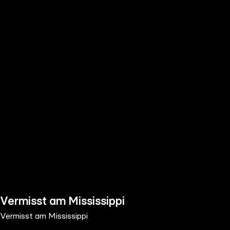
the
h page
 main
nt
the
ibility
ment
Vermisst am Mississippi
Vermisst am Mississippi