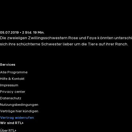
05.07.2019 • 2 Std. 19 Min.
Die zweieiigen Zwillingsschwestern Rose und Faye könnten unterschi
sich ihre schüchterne Schwester lieber um die Tiere auf ihrer Ranch.
RTL+ useful links.
Services
Alle Programme
Hilfe & Kontakt
Impressum
Privacy center
Datenschutz
Nutzungsbedingungen
Verträge hier kündigen
Vertrag widerrufen
Wir sind RTL+
Über RTL+