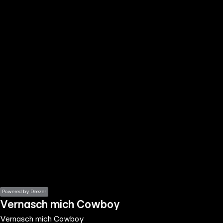
the
h page
 main
nt
the
ibility
ment
Powered by Deezer
Vernasch mich Cowboy
Vernasch mich Cowboy