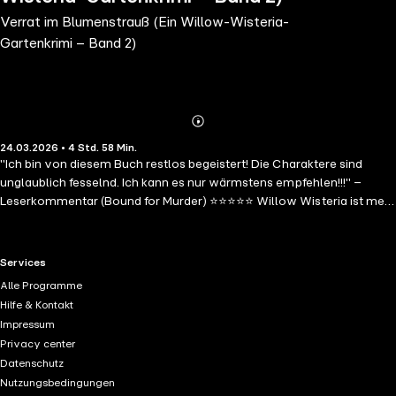
Verrat im Blumenstrauß (Ein Willow-Wisteria-
Gartenkrimi – Band 2)
Abonnieren
Mehr
24.03.2026 • 4 Std. 58 Min.
Details
"Ich bin von diesem Buch restlos begeistert! Die Charaktere sind
unglaublich fesselnd. Ich kann es nur wärmstens empfehlen!!!" –
Leserkommentar (Bound for Murder) ⭐⭐⭐⭐⭐ Willow Wisteria ist mehr
als nur eine Floristin; sie ist eine brillante Blumenkünstlerin von
Weltrang, die es meisterhaft versteht, Ästhetik mit persönlicher Note
zu verbinden und jedem Projekt eine einzigartige Handschrift zu
RTL+ useful links.
Services
verleihen. Inmitten des malerischen Flairs der Toskana webt die
Alle Programme
Blumenkünstlerin Willow Wisteria ihre bezaubernden Arrangements
Hilfe & Kontakt
für eine prachtvolle Hochzeit – bis der Tod der Feier einen bitteren
Impressum
Beigeschmack verleiht. Während Gerüchte über Diebstahl und Verrat
Privacy center
die Runde machen und alles auf einen Insider hindeutet, muss Willow
Datenschutz
– unterstützt vom charmanten Eventplaner Anton – einen Strauß
Nutzungsbedingungen
von Verdächtigen entwirren, um ihren Namen reinzuwaschen und