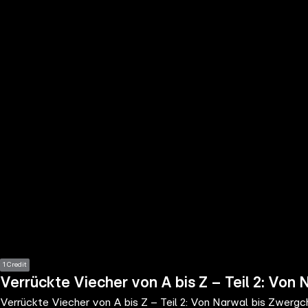
the
h page
 main
nt
the
ibility
ment
1 Credit
Verrückte Viecher von A bis Z – Teil 2: Vo
Verrückte Viecher von A bis Z – Teil 2: Von Narwal bis Zwerg