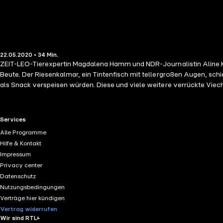
22.05.2020 • 34 Min.
ZEIT-LEO-Tierexpertin Magdalena Hamm und NDR-Journalistin Aline K
Beute. Der Riesenkalmar, ein Tintenfisch mit tellergroßen Augen, schi
als Snack verspeisen würden. Diese und viele weitere verrückte Viec
Hamm und Aline König
RTL+ useful links.
Services
Alle Programme
Hilfe & Kontakt
Impressum
Privacy center
Datenschutz
Nutzungsbedingungen
Verträge hier kündigen
Vertrag widerrufen
Wir sind RTL+