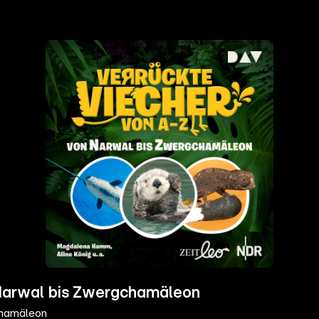
n Narwal bis Zwergchamäleon
chamäleon