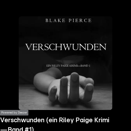
the
h page
 main
nt
the
ibility
ment
Powered by Deezer
Verschwunden (ein Riley Paige Krimi
—Band #1)