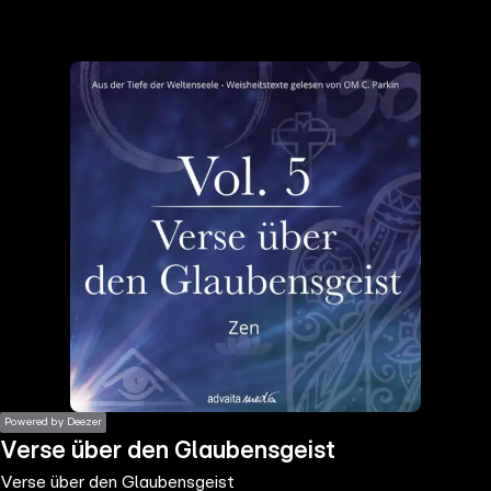
the
h page
 main
nt
the
ibility
ment
Powered by Deezer
Verse über den Glaubensgeist
Verse über den Glaubensgeist