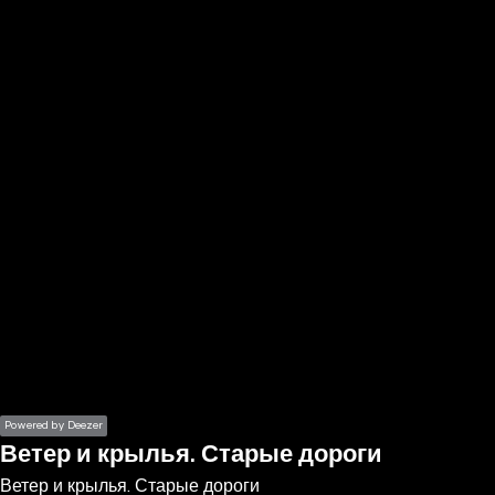
the
h page
 main
nt
the
ibility
ment
Powered by Deezer
Ветер и крылья. Старые дороги
Ветер и крылья. Старые дороги