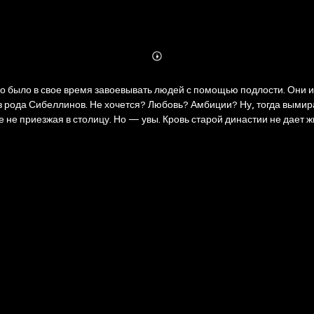
Abonnieren
Mehr
Details
о было в свое время завоевывать людей с помощью подлости. Они и 
 рода Сибеллинов. Не хочется? Любовь? Амбиции? Ну, тогда вымира
е приезжая в столицу. Но — увы. Кровь старой династии не дает жит
добрый, и принц любит другую, и призрак прабабки диктует свои прав
 на ее руках остаются брат и сестры. И надо как-то выживать. Про
кого не одобряет, но не умирать же с голоду? Старые дороги, новые
имого автора. 2. Узнать, почему черные розы цветут только в дворцо
 Разобраться в родословной древних королей. 6. Побывать в столиц