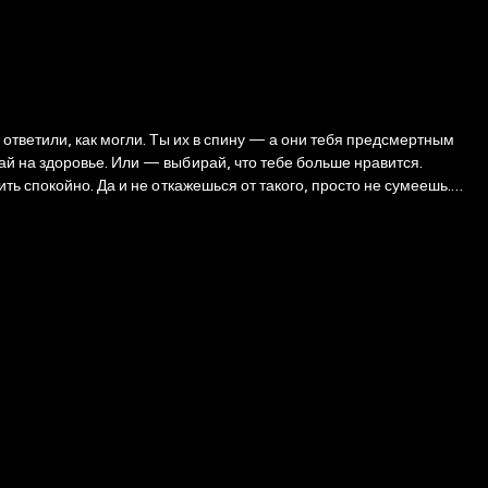
ответили, как могли. Ты их в спину — а они тебя предсмертным
й на здоровье. Или — выбирай, что тебе больше нравится.
ь спокойно. Да и не откажешься от такого, просто не сумеешь.
ила, и цветут возле дворца черные розы. Розы королевского гнева и
будились старые родовые таланты? Отлично! И их поставим на пользу
 люди — и выбор. Старый или новый? Неважно. Главное — он есть.
вом саду. 3. Узнать, где могут найти себе применение метаморфы. 4.
е во время чумы и непременно выжить.