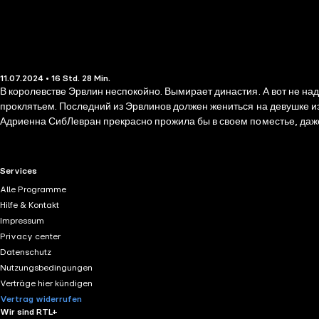
11.07.2024 • 16 Std. 28 Min.
В королевстве Эрвлин неспокойно. Вымирает династия. А вот не над
проклятьем. Последний из Эрвлинов должен жениться на девушке из
Адриенна СибЛевран прекрасно прожила бы в своем поместье, даже н
Выйти замуж за принца? А ведь это не сказка, и король не очень-то 
боли. Мия Феретти просто пытается выжить. После смерти родителей
делу. Чьему? А вот кто заплатит, тому и поможем. Правда, закон та
RTL+ useful links.
Services
Шесть причин прочесть: 1. Познакомиться с героями новой книги люб
Alle Programme
Побывать в Средневековье и порадоваться, что мы живем не там. 5.
Hilfe & Kontakt
Impressum
Privacy center
Datenschutz
Nutzungsbedingungen
Verträge hier kündigen
Vertrag widerrufen
Wir sind RTL+