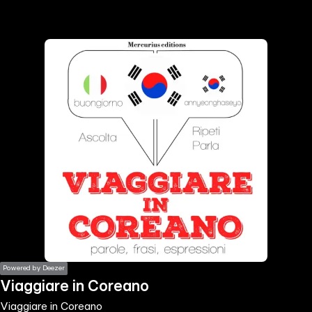
the
h page
 main
nt
the
ibility
ment
Powered by Deezer
Viaggiare in Coreano
Viaggiare in Coreano