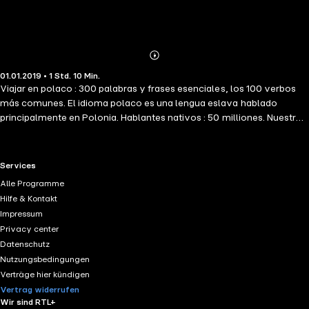
Abonnieren
Mehr
01.01.2019 • 1 Std. 10 Min.
Details
Viajar en polaco : 300 palabras y frases esenciales, los 100 verbos
más comunes. El idioma polaco es una lengua eslava hablado
principalmente en Polonia. Hablantes nativos : 50 milliones. Nuestro
método de aprendizaje: una selección de cientos de frases y palabras
esenciales. Los escuchas, los repites, y hablas. Nos basamos en la
pronunciación, el ensayo oral, la escucha, combinados con
RTL+ useful links.
Services
palabras, frases esenciales y una lista de vocabulario. El 20% de las
Alle Programme
palabras se usan el 80% del tiempo. El objetivo final es obtener un
Hilfe & Kontakt
nivel suficiente en un idioma para poder mantener conversaciones
Impressum
simples, para poder comprender intercambios simples, lidiar con la
Privacy center
vida cotidiana y comenzar a explorar la nueva cultura que se abre
Datenschutz
ante usted.
Nutzungsbedingungen
Verträge hier kündigen
Vertrag widerrufen
Wir sind RTL+