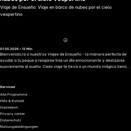
Viaje de Ensueño: Viaje en barco de nubes por el cielo
vespertino
Abonnieren
Mehr
01.05.2026 • 12 Min.
Details
Bienvenido/a a nuestros Viajes de Ensueño - la manera perfecta de
ayudar a tu peque a relajarse tras un día emocionante y deslizarse
suavemente al sueño. Cada viaje te lleva a un mundo mágico lleno
de imaginación, aventura y calma. ¡Sube a bordo del mágico viaje en
el barco de nubes en el cielo del atardecer y deja atrás el estrés del
día a día! Mientras flotas alto en el aire, te envuelve el suave calor de
RTL+ useful links.
Services
la puesta de sol y la relajante melodía del viento. Tu leal compañero,
Alle Programme
una curiosa estrellita, te susurra historias de galaxias lejanas y
Hilfe & Kontakt
misteriosas familias de estrellas, mientras las esponjosas nubes te
Impressum
abrazan suavemente. La tranquila atmósfera de este viaje te
Privacy center
sumerge cada vez más en un estado de paz y bienestar. Cierra los
Datenschutz
ojos y déjate llevar por la encantadora atmósfera que te promete un
Nutzungsbedingungen
sueño reparador y dulces sueños.