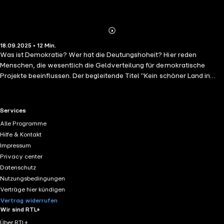
Abspielen
Mehr
18.09.2025 • 12 Min.
Details
Was ist Demokratie? Wer hat die Deutungshoheit? Hier reden
Menschen, die wesentlich die Geldverteilung für demokratische
Projekte beeinflussen. Der begleitende Titel "Kein schöner Land in
dieser Zeit" ist ein, in Thüringen viel gesungenes, von verschiedenen
politischen Seiten vereinnahmtes und oft umgedichtetes Volkslied
aus dem 19. Jahrhundert.
RTL+ useful links.
Services
Alle Programme
Hilfe & Kontakt
Impressum
Privacy center
Datenschutz
Nutzungsbedingungen
Verträge hier kündigen
Vertrag widerrufen
Wir sind RTL+
Über RTL+