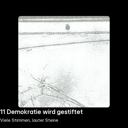
the
h page
 main
nt
the
ibility
ment
11 Demokratie wird gestiftet
Viele Stimmen, lauter Steine