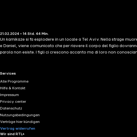
21.02.2024 • 14 Std. 44 Min.
Un kamikaze si fa esplodere in un locale a Tel Aviv. Nella strage muore 
e Daniel, viene comunicato che per riavere il corpo del figlio dovranno a
parola non esiste. I figli ci crescono accanto ma di loro non conosciamo 
ritrovarlo. Alla ricerca degli ultimi giorni di Arièl, la madre scopre i 
rimarginano solo affondando la lama. Insieme a lei, con rimpianto e rab
ciascuno vuole inseguirlo dove non può più raggiungerlo. Tutti riusciran
RTL+ useful links.
Services
scoprirà di poter cambiare il finale. Le persone non si perdono, siamo n
Alle Programme
figlio, un fratello, un padre, o un amante perduto, Cinzia Leone intreccia
Hilfe & Kontakt
comunità e le febbri collettive che portano alla violenza. contributori
Impressum
Privacy center
Datenschutz
Nutzungsbedingungen
Verträge hier kündigen
Vertrag widerrufen
Wir sind RTL+