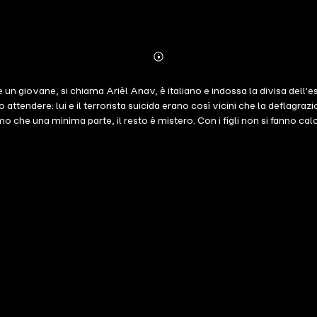
Abonnieren
Mehr
Details
un giovane, si chiama Arièl Anav, è italiano e indossa la divisa dell'es
ttendere: lui e il terrorista suicida erano così vicini che la deflagrazi
che una minima parte, il resto è mistero. Con i figli non si fanno calcol
suoi segreti: un amore che scavalca muri e un'amicizia che può rovesciare 
bia, con orgoglio e atroce nostalgia, anche il padre, la nonna, l'amante
no a ricucire il passato e ritrovare se stessi. La morte chiama la morte
oi che pensiamo di averle perdute. In uno scenario intriso di rivalse, do
 con ritmo incalzante i destini di personaggi indimenticabili in bilico tr
 LE Cinzia Leone