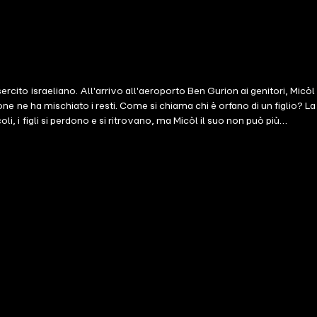
ercito israeliano. All'arrivo all'aeroporto Ben Gurion ai genitori, Micòl
one ne ha mischiato i resti. Come si chiama chi è orfano di un figlio? La
i, i figli si perdono e si ritrovano, ma Micòl il suo non può più
il destino. Passioni inaspettate e fragilità misteriose, ferite che si
 e l'amica affrontano il lutto. Ciascuno ha in testa il suo Arièl e
, ma la vita pretende la vita e allo spartito scritto dal destino Micòl
ve ogni pietra, ogni proiettile e ogni missile, grida vendetta per un
a le utopie e l'incanto dei corpi, tra il desiderio di appartenere a una