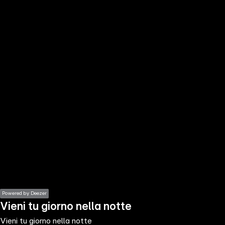
the
h page
 main
nt
the
ibility
ment
Powered by Deezer
Vieni tu giorno nella notte
Vieni tu giorno nella notte