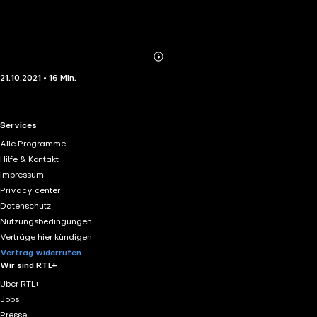
Abonnieren
Mehr
21.10.2021 • 16 Min.
Details
RTL+ useful links.
Services
Alle Programme
Hilfe & Kontakt
Impressum
Privacy center
Datenschutz
Nutzungsbedingungen
Verträge hier kündigen
Vertrag widerrufen
Wir sind RTL+
Über RTL+
Jobs
Presse