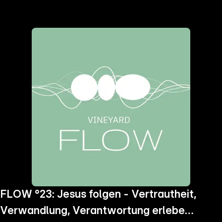
the
h page
 main
nt
the
ibility
ment
FLOW °23: Jesus folgen - Vertrautheit,
Verwandlung, Verantwortung erleben,