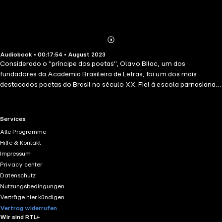
Abonnieren
Mehr
Audiobook • 00:17:54 • August 2023
Details
Considerado o "príncipe dos poetas", Olavo Bilac, um dos
fundadores da Academia Brasileira de Letras, foi um dos mais
destacados poetas do Brasil no século XX. Fiel à escola parnasiana,
cujo rigor formal é marca registrada, sua poesia é notoriamente
sentimental. Além daquele que empresta o nome ao título deste
livro, estão aqui reunidos, entre outros, os seguintes poemas: "Em
RTL+ useful links.
Services
uma tarde de outono", "Rei destronado" e "Sacrilégio".
Alle Programme
Hilfe & Kontakt
Impressum
Privacy center
Datenschutz
Nutzungsbedingungen
Verträge hier kündigen
Vertrag widerrufen
Wir sind RTL+