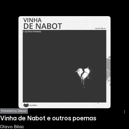
the
h page
 main
nt
the
ibility
ment
Powered by Deezer
Vinha de Nabot e outros poemas
Olavo Bilac