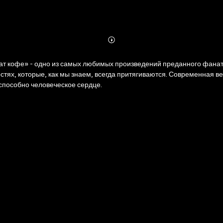
Abonnieren
Mehr
Details
оват кофе» - одно из самых любимых произведений преданного фана
стях, которые, как мы знаем, всегда притягиваются. Современная в
 способно человеческое сердце.