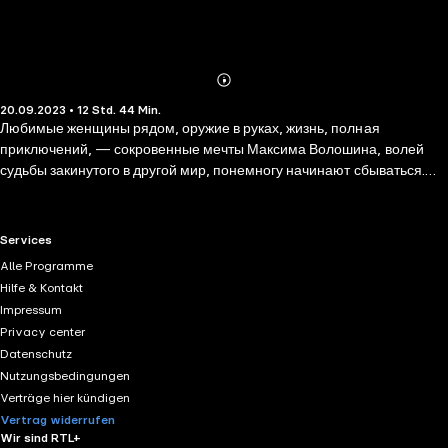
Abonnieren
Mehr
20.09.2023 • 12 Std. 44 Min.
Details
Любимые женщины рядом, оружие в руках, жизнь, полная
приключений, — сокровенные мечты Максима Волошина, волей
судьбы закинутого в другой мир, понемногу начинают сбываться.
Однако не все так просто, за свое счастье всегда надо платить, и
счет к оплате может прийти в любой момент. Максим это знает, но
считает, что пока есть возможность, надо наслаждаться жизнью по
RTL+ useful links.
Services
полной программе. Книга об обычном человеке, вдруг получившем
Alle Programme
возможность воплотить в жизнь все свои мечты.
Hilfe & Kontakt
Impressum
Privacy center
Datenschutz
Nutzungsbedingungen
Verträge hier kündigen
Vertrag widerrufen
Wir sind RTL+