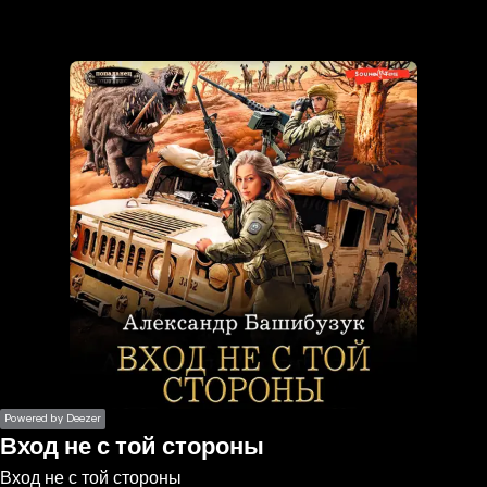
the
h page
 main
nt
the
ibility
ment
Powered by Deezer
Вход не с той стороны
Вход не с той стороны