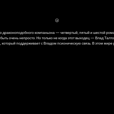
Abonnieren
Mehr
Details
омпаньона — четвертый, пятый и шестой романы в одном томе! Драгейра — удивительный
 быть очень непросто. Но только не когда этот выходец — Влад Талт
оторый поддерживает с Владом псионическую связь. В этом мире 
и крайне необычном заказе — прогуляться в Страну Мертвых. Или о
получим ответ на вопрос: может ли наемный убийца стать бывшим н