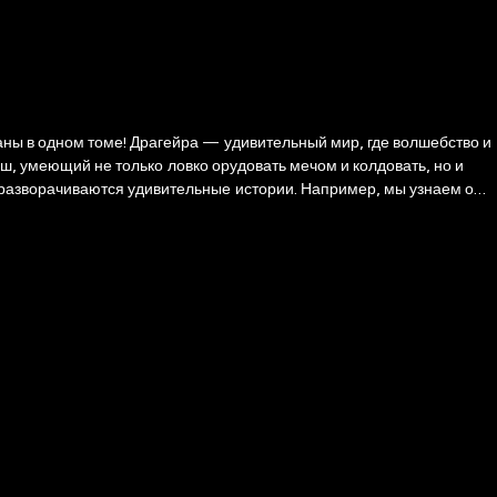
 мир, где волшебство и
ош, умеющий не только ловко орудовать мечом и колдовать, но и
разворачиваются удивительные истории. Например, мы узнаем о
 задании, которое ему потребуется выполнить по требованию
аемным убийцей и при этом не умереть?