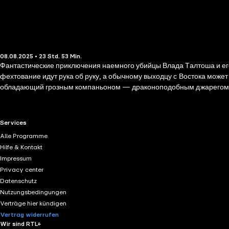
08.08.2025 • 23 Std. 53 Min.
Фантастические приключения наемного убийцы Влада Талтоша и его драконоподобного к
фехтование идут рука об руку, а обычному выходцу с Востока может
обладающий грозным компаньоном — драконоподобным джарегом, к
самом начале карьеры Влада Талтоша в качестве наемного убийцы 
Богини Демонов, которая однажды спасла Влада от смерти. А еще 
RTL+ useful links.
Services
Alle Programme
Hilfe & Kontakt
Impressum
Privacy center
Datenschutz
Nutzungsbedingungen
Verträge hier kündigen
Vertrag widerrufen
Wir sind RTL+