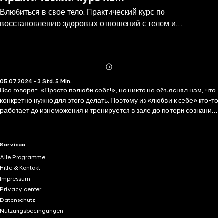
Влюбиться в свое тело. Практический курс по
восстановлению здоровых
восстановлению здоровых отношений с телом и
отношений с телом и
сексуальностью
сексуальностью
Abonnieren
Mehr
05.07.2024 • 3 Std. 5 Min.
Details
Все говорят: «Просто полюби себя!», но никто не объяснял нам, что
конкретно нужно для этого делать. Поэтому из «любви к себе» кто-то
работает до изнеможения и тренируется в зале до потери сознания,
кто-то — ест что попало и прячется в худи. В итоге мы перестаем
чувствовать и свое тело, и свои желания. Сексолог Наталья Луговая
предлагает комплексный подход из психологии, медицины и
RTL+ useful links.
Services
телесных практик. Больше 10 лет она сопровождает женщин на пути
Alle Programme
к здоровым отношениям с телом, к раскрытию сексуальности и к
Hilfe & Kontakt
жизни в гармонии с желаниями.
Impressum
Privacy center
Datenschutz
Nutzungsbedingungen