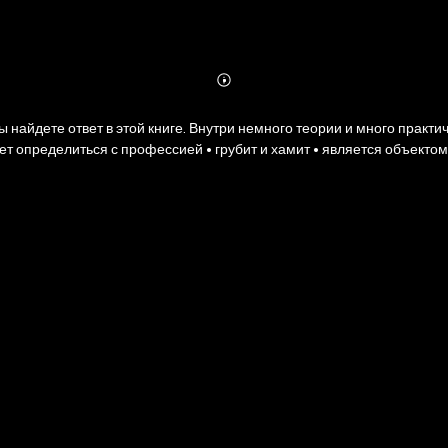
Abonnieren
Mehr
Details
ы найдете ответ в этой книге. Внутри немного теории и много практ
может определиться с профессией • грубит и хамит • является объект