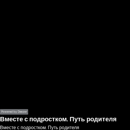
the
h page
 main
nt
the
ibility
ment
Powered by Deezer
Вместе с подростком. Путь родителя
Вместе с подростком. Путь родителя