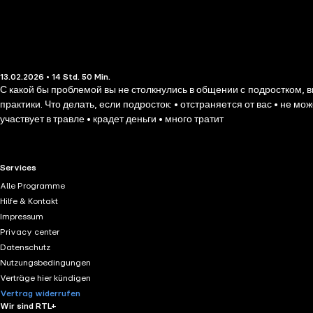
13.02.2026 • 14 Std. 50 Min.
С какой бы проблемой вы не столкнулись в общении с подростком, в
практики. Что делать, если подросток: • отстраняется от вас • не 
участвует в травле • крадет деньги • много тратит
RTL+ useful links.
Services
Alle Programme
Hilfe & Kontakt
Impressum
Privacy center
Datenschutz
Nutzungsbedingungen
Verträge hier kündigen
Vertrag widerrufen
Wir sind RTL+