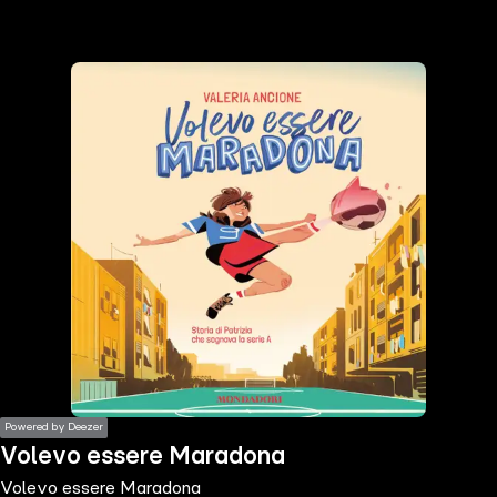
the
h page
 main
nt
the
ibility
ment
Powered by Deezer
Volevo essere Maradona
Volevo essere Maradona