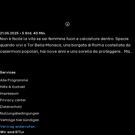
Abonnieren
Mehr
21.05.2025 • 5 Std. 40 Min.
Details
Non è facile la vita se sei femmina fuori e calciatore dentro. Specie
quando vivi a Tor Bella Monaca, una borgata di Roma costellata da
casermoni popolari, hai nove anni e una sorella da proteggere... Ma
"Patrì" ha talento da vendere, e il pallone per lei è tutto. Di sfida in
sfida, senza fermarsi di fronte a niente e nessuno, riuscirà a coronare
il suo sogno, arrivando tra serie A e Nazionale: la grande avventura di
RTL+ useful links.
Services
Patrizia Panico, emblema del calcio femminile italiano. contributori
Alle Programme
PO Patrizia Panico LE Michela Caria
Hilfe & Kontakt
Impressum
Privacy center
Datenschutz
Nutzungsbedingungen
Verträge hier kündigen
Vertrag widerrufen
Wir sind RTL+