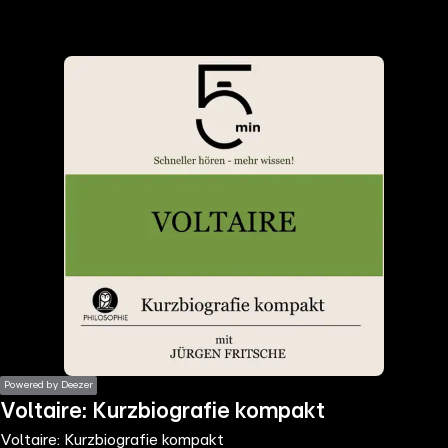
the
h page
 main
nt
the
ibility
ment
Powered by Deezer
Voltaire: Kurzbiografie kompakt
Voltaire: Kurzbiografie kompakt