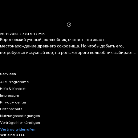
Abonnieren
Mehr
26.11.2025 • 7 Std. 17 Min.
Details
Королевский ученый, волшебник, считает, что знает
местонахождение древнего сокровища. Но чтобы добыть его,
потребуется искусный вор, на роль которого волшебник выбирает
Гена, заключенного в тюрьму. Ген может украсть все что угодно —
по крайней мере, так он говорит. Вместе с солдатом и двумя
учениками волшебника они отправляются на поиски сокровища,
RTL+ useful links.
Services
однако волшебник не знает, что у Гена совсем другие планы…
Alle Programme
Hilfe & Kontakt
Impressum
Privacy center
Datenschutz
Nutzungsbedingungen
Verträge hier kündigen
Vertrag widerrufen
Wir sind RTL+