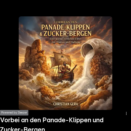
the
h page
 main
nt
the
ibility
ment
Powered by Deezer
Vorbei an den Panade-Klippen und
Zucker-Bergen