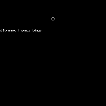
Abonnieren
Mehr
Details
ht Bommel" in ganzer Länge.