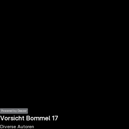
the
h page
 main
nt
the
ibility
ment
Powered by Deezer
Vorsicht Bommel 17
Diverse Autoren