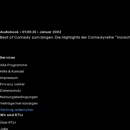
Audiobook • 01:00:25 • Januar 2002
Best of Comedy zum bingen. Die Highlights der Comedyreihe "Vorsic
RTL+ useful links.
Services
Alle Programme
Hilfe & Kontakt
Impressum
Privacy center
Datenschutz
Nutzungsbedingungen
Verträge hier kündigen
Vertrag widerrufen
Wir sind RTL+
Über RTL+
Jobs