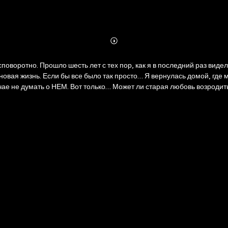
Abonnieren
Mehr
Details
поворотно. Прошло шесть лет с тех пор, как я в последний раз вид
новая жизнь. Если бы все было так просто… Я вернулась домой, где
чае не думать о НЕМ. Вот только… Может ли старая любовь возродить