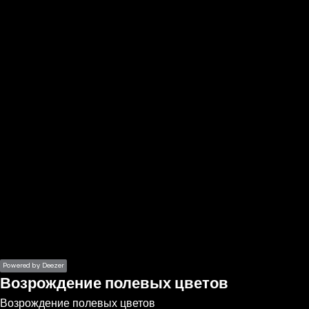
the
h page
 main
nt
the
ibility
ment
Powered by Deezer
Возрождение полевых цветов
Возрождение полевых цветов