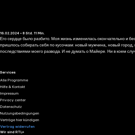
16.02.2024 • 8 Std. 11 Min.
Его сердце было разбито. Моя жизнь изменилась окончательно и бес
пришлось собирать себя по кусочкам: новый мужчина, новый город, 
последствиями моего развода. И не думать о Майере. Ни в коем слу
должны быть сильными, тот, кто в нас очень нуждается».
RTL+ useful links.
Services
Alle Programme
Hilfe & Kontakt
Impressum
Privacy center
Datenschutz
Nutzungsbedingungen
Verträge hier kündigen
Vertrag widerrufen
Wir sind RTL+