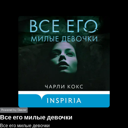
the
h page
 main
nt
the
ibility
ment
Powered by Deezer
Все его милые девочки
Все его милые девочки