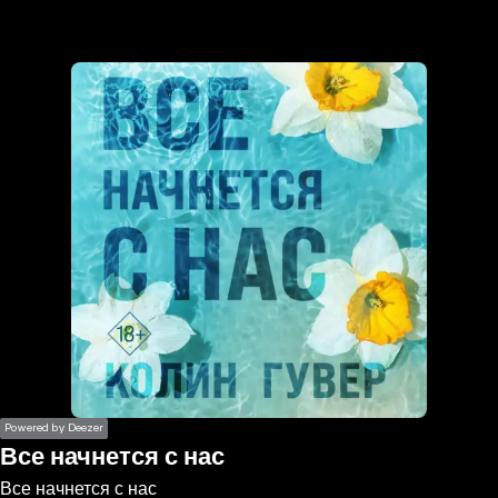
the
h page
 main
nt
the
ibility
ment
Powered by Deezer
Все начнется с нас
Все начнется с нас