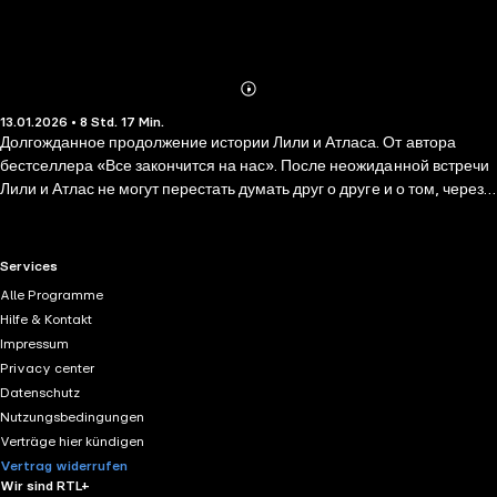
Abonnieren
Mehr
13.01.2026 • 8 Std. 17 Min.
Details
Долгожданное продолжение истории Лили и Атласа. От автора
бестселлера «Все закончится на нас». После неожиданной встречи
Лили и Атлас не могут перестать думать друг о друге и о том, через
что им пришлось пройти. И, после двух лет разлуки, Лили решает
дать отношениям второй шанс. Но сблизиться вновь оказывается не
так просто. Лили понимает: Райл, бывший муж, ни за что не позволит
RTL+ useful links.
Services
Атласу быть частью ее жизни. Но ради любви стоит рискнуть. В этой
Alle Programme
истории нет простых решений, но есть сила чувств, способных
Hilfe & Kontakt
преодолеть любые преграды. Колин Гувер вновь доказывает:
Impressum
настоящая любовь не заканчивается на последней странице — она
Privacy center
только начинается.
Datenschutz
Nutzungsbedingungen
Verträge hier kündigen
Vertrag widerrufen
Wir sind RTL+