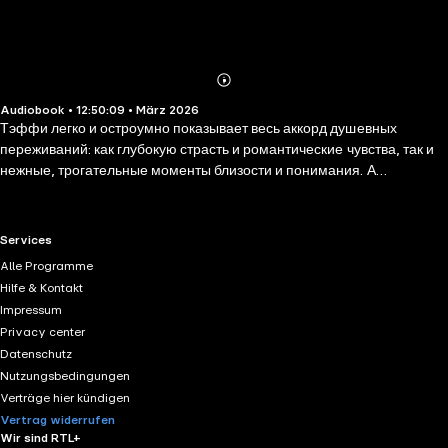
Abonnieren
Mehr
Audiobook • 12:50:09 • März 2026
Details
Тэффи легко и остроумно показывает весь аккорд душевных
переживаний: как глубокую страсть и романтические чувства, так и
нежные, трогательные моменты близости и понимания. А
философская глубина ее произведений позволяет читателю не
только насладиться художественным мастерством автора, но и
задуматься о природе любви, ее радостях и сложностях. Этот
RTL+ useful links.
Services
сборник — настоящий источник вдохновения и душевного тепла
Alle Programme
для ценителей искренних историй о самом важном в жизни. В него
Hilfe & Kontakt
вошли избранные произведения, посвященные чувствам и
Impressum
отношениям: рассказы из циклов «Все о любви» и «О нежности», а
Privacy center
также пьеса «Женский вопрос».
Datenschutz
Nutzungsbedingungen
Verträge hier kündigen
Vertrag widerrufen
Wir sind RTL+