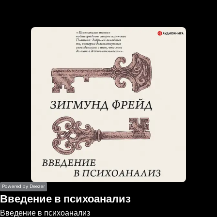
the
h page
 main
nt
the
ibility
ment
Powered by Deezer
Введение в психоанализ
Введение в психоанализ