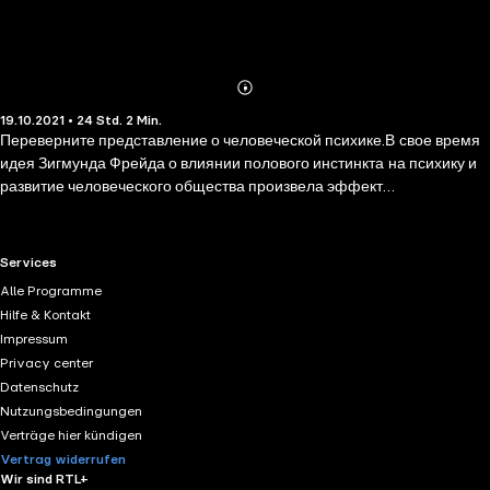
Abonnieren
Mehr
19.10.2021 • 24 Std. 2 Min.
Details
Переверните представление о человеческой психике.В свое время
идея Зигмунда Фрейда о влиянии полового инстинкта на психику и
развитие человеческого общества произвела эффект
разорвавшейся бомбы. Теория о бессознательном, которое влияет
на все наши действия и поступки, и о сексуальном влечении как
главной движущей силе отдельной личности и общества в целом и
RTL+ useful links.
Services
по сей день вызывает споры в научной среде, однако невозможно
Alle Programme
отрицать, что учение Фрейда о психоанализе внесло неоценимый
Hilfe & Kontakt
вклад в развитие всей мировой психологии.Предлагаемое
Impressum
слушателю аудиокнига представляет собой цикл лекций по
Privacy center
введению в психоанализ, прочитанный Зигмундом Фрейдом в 1915-
Datenschutz
1917 годах.
Nutzungsbedingungen
Verträge hier kündigen
Vertrag widerrufen
Wir sind RTL+