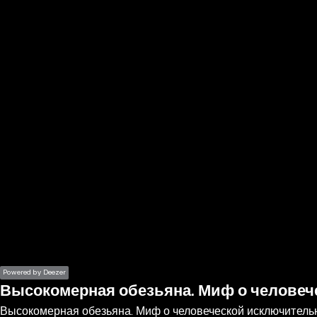
the
h page
 main
nt
the
ibility
ment
Powered by Deezer
Высокомерная обезьяна. Миф о человече
Высокомерная обезьяна. Миф о человеческой исключительн