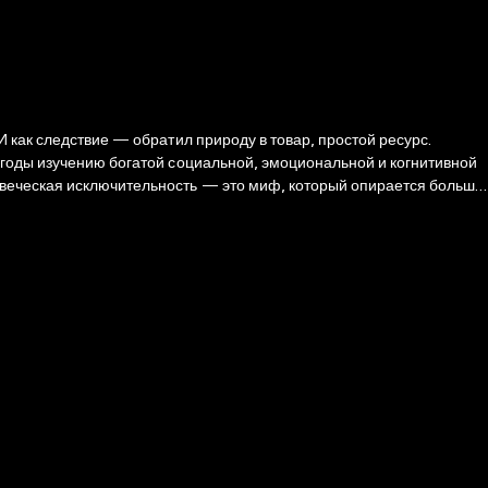
 как следствие — обратил природу в товар, простой ресурс.
 годы изучению богатой социальной, эмоциональной и когнитивной
овеческая исключительность — это миф, который опирается больше
здравый подход к природе и самим себе. «Высокомерная обезьяна»