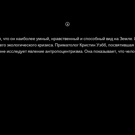
Abonnieren
Mehr
Details
 что он наиболее умный, нравственный и способный вид на Земле. И
го экологического кризиса. Приматолог Кристин Уэбб, посвятившая
не исследует явление антропоцентризма. Она показывает, что чел
ждения, чем на научные доказательства, и намечает для нас более 