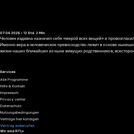
07.04.2026 • 12 Std. 2 Min.
Человек издавна назначил себя «мерой всех вещей» и провозгласил,
Именно вера в человеческое превосходство лежит в основе нынешне
жизни наших ближайших из ныне живущих родственников, всесторон
на человеческую культуру, чем на нашу биологию, больше на заблу
— это лишь маска, которую пора сознательно отринуть.
RTL+ useful links.
Services
Alle Programme
Hilfe & Kontakt
Impressum
Privacy center
Datenschutz
Nutzungsbedingungen
Verträge hier kündigen
Vertrag widerrufen
Wir sind RTL+