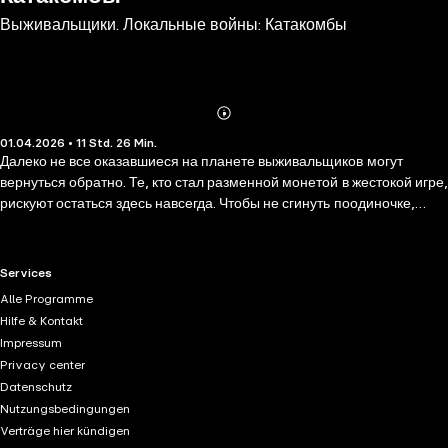
Выживальщики. Локальные войны: Катакомбы
Abonnieren
Mehr
01.04.2026 • 11 Std. 26 Min.
Details
Далеко не все оказавшиеся на планете выживальщиков могут
вернуться обратно. Те, кто стал разменной монетой в жестокой игре,
рискуют остаться здесь навсегда. Чтобы не сгинуть поодиночке,
люди вынуждены объединяться, ведь вместе выжить шансов
намного больше. Но эта планета не так уж и проста! Здесь бурлит
своя жизнь: племена на свалке; тюрьма, возвращение из которой не
RTL+ useful links.
Services
предусмотрено; таинственные древние аборигены и жестокие
Alle Programme
кланы, которые хотят подмять под себя всех остальных. Выжить в
Hilfe & Kontakt
этом адском коктейле противостояний и суметь разобраться, что на
Impressum
самом деле здесь происходит, такова основная задача тех, кто не
Privacy center
хочет играть по чужим правилам. Нужно выяснить, почему все
Datenschutz
происходит именно так и чья злая воля стоит за всем
Nutzungsbedingungen
происходящим?
Verträge hier kündigen