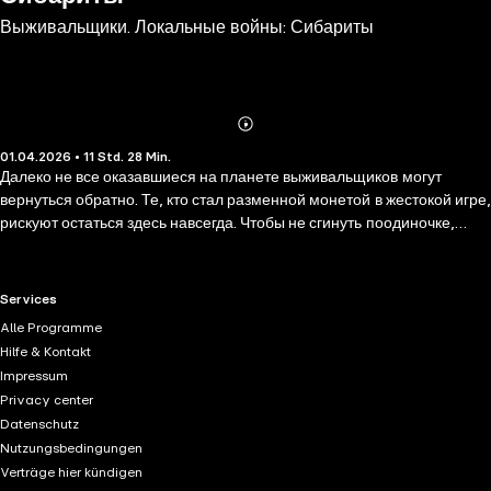
Выживальщики. Локальные войны: Сибариты
Abonnieren
Mehr
01.04.2026 • 11 Std. 28 Min.
Details
Далеко не все оказавшиеся на планете выживальщиков могут
вернуться обратно. Те, кто стал разменной монетой в жестокой игре,
рискуют остаться здесь навсегда. Чтобы не сгинуть поодиночке,
люди вынуждены объединяться, ведь вместе выжить шансов
намного больше. Но эта планета не так уж и проста! Здесь бурлит
своя жизнь: племена на свалке; тюрьма, возвращение из которой не
RTL+ useful links.
Services
предусмотрено; таинственные древние аборигены и жестокие
Alle Programme
кланы, которые хотят подмять под себя всех остальных. Выжить в
Hilfe & Kontakt
этом адском коктейле противостояний и суметь разобраться, что на
Impressum
самом деле здесь происходит, такова основная задача тех, кто не
Privacy center
хочет играть по чужим правилам. Нужно выяснить, почему все
Datenschutz
происходит именно так и чья злая воля стоит за всем
Nutzungsbedingungen
происходящим?
Verträge hier kündigen