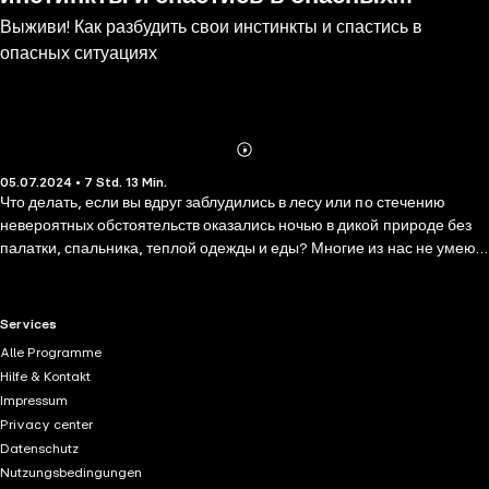
Выживи! Как разбудить свои инстинкты и спастись в
ситуациях
опасных ситуациях
Abonnieren
Mehr
05.07.2024 • 7 Std. 13 Min.
Details
Что делать, если вы вдруг заблудились в лесу или по стечению
невероятных обстоятельств оказались ночью в дикой природе без
палатки, спальника, теплой одежды и еды? Многие из нас не умеют
ни предвидеть, ни тем более предотвращать опасные ситуации.
Некоторые предпочитают просто не думать о том, что могут попасть
в переделку. Основная часть знаний, которыми пользуется
RTL+ useful links.
Services
современный человек, — это опыт предков. Выживание — один из
Alle Programme
самых сильных инстинктов, присущих живым существам. Эти
Hilfe & Kontakt
инстинкты надо пробуждать и развивать их в нужном направлении.
Impressum
Автор книги — специалист по безопасности и выживанию в дикой
Privacy center
природе, президент «Академии выживаниЯ», руководитель
Datenschutz
отделения рукопашного боя и акробатики российского центра
Nutzungsbedingungen
каскадеров «Трюк», телеведущий. На многолетнем опыте выстроил